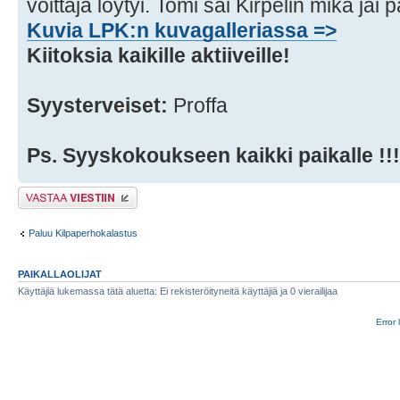
voittaja löytyi. Tomi sai Kirpelin mikä jäi 
Kuvia LPK:n kuvagalleriassa =>
Kiitoksia kaikille aktiiveille!
Syysterveiset:
Proffa
Ps. Syyskokoukseen kaikki paikalle !!!
Lähetä vastaus
Paluu Kilpaperhokalastus
PAIKALLAOLIJAT
Käyttäjiä lukemassa tätä aluetta: Ei rekisteröityneitä käyttäjiä ja 0 vierailijaa
Error 