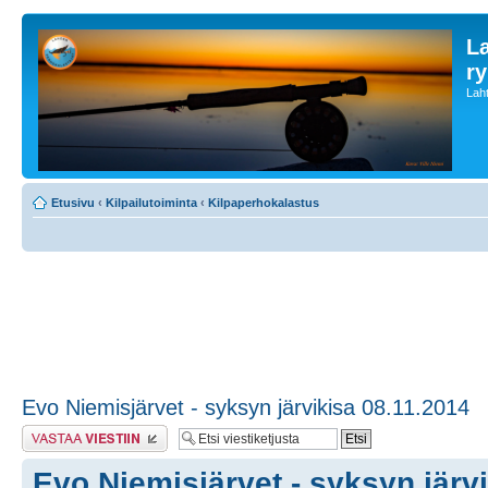
L
ry
Laht
Etusivu
‹
Kilpailutoiminta
‹
Kilpaperhokalastus
Evo Niemisjärvet - syksyn järvikisa 08.11.2014
Lähetä vastaus
Evo Niemisjärvet - syksyn järv