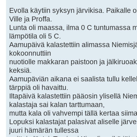
Evolla käytiin syksyn järvikisa. Paikalle o
Ville ja Proffa.
Lunta oli maassa, ilma 0 C tuntumassa m
lämpötila oli 5 C.
Aamupäivä kalastettiin alimassa Niemisjä
kokoonnuttiin
nuotiolle makkaran paistoon ja jälkiruoa
keksiä.
Aamupäviän aikana ei saalista tullu kel
tärppiä oli havaittu.
Iltapäivä kalastettiin pääosin ylisellä Niem
kalastaja sai kalan tarttumaan,
mutta kala oli vahvempi tällä kertaa siim
Lopuksi kalastajat palasivat aliselle järvel
juuri hämärän tullessa